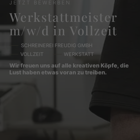
JETZT BEWERBEN
Werkstattmeister
m/w/d in Vollzeit
SCHREINEREI FREUDIG GMBH
VOLLZEIT
WERKSTATT
Wir freuen uns auf alle kreativen Köpfe, die
Lust haben etwas voran zu treiben.