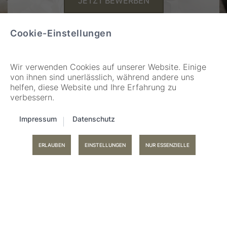
JETZT BEWERBEN
Cookie-Einstellungen
Wir verwenden Cookies auf unserer Website. Einige
von ihnen sind unerlässlich, während andere uns
helfen, diese Website und Ihre Erfahrung zu
verbessern.
KONTAKT
Impressum
Datenschutz
Schreinerei Freudig
Am Weiher 11
ERLAUBEN
EINSTELLUNGEN
NUR ESSENZIELLE
87561
Schöllang
Nac
496106267680
+49 8326 1833
info@freudig.de
info@freudig.de