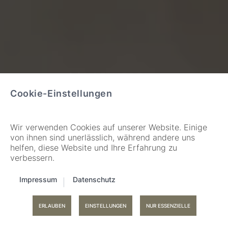
SCHREINEREI –
INNENARCHITEKTUR – FENSTER
Cookie-Einstellungen
& TÜREN
ALLES AUS EINER
Wir verwenden Cookies auf unserer Website. Einige
von ihnen sind unerlässlich, während andere uns
HAND
helfen, diese Website und Ihre Erfahrung zu
verbessern.
Impressum
Datenschutz
Zum nächsten Block scrollen
ERLAUBEN
EINSTELLUNGEN
NUR ESSENZIELLE